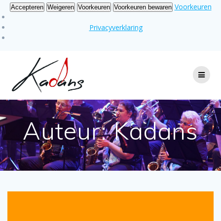
Voorkeuren
Accepteren
Weigeren
Voorkeuren
Voorkeuren bewaren
Privacyverklaring
Ga
naar
de
inhoud
Auteur:
Kadans