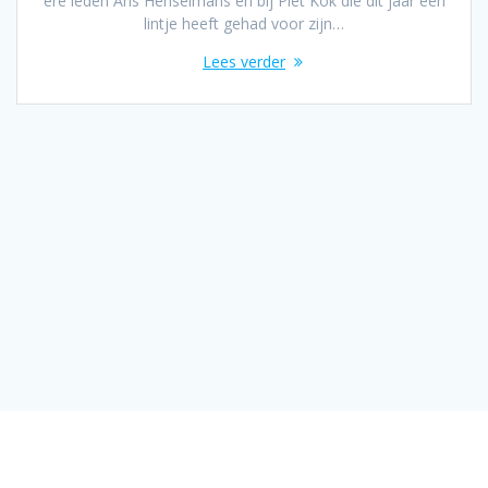
ere leden Ans Henselmans en bij Piet Kok die dit jaar een
lintje heeft gehad voor zijn…
Lees verder