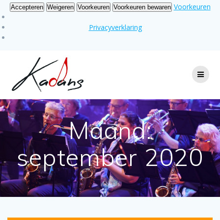
Voorkeuren
Accepteren
Weigeren
Voorkeuren
Voorkeuren bewaren
Privacyverklaring
Ga
naar
de
inhoud
Maand:
september 2020