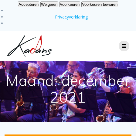
Accepteren
Weigeren
Voorkeuren
Voorkeuren bewaren
Privacyverklaring
Ga
naar
de
inhoud
Maand:
december
2021