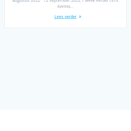
augustus 2022 12 september 2022 1 week eerder i.v.m.
Kermis…
Lees verder