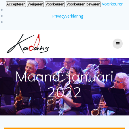
Voorkeuren
Accepteren
Weigeren
Voorkeuren
Voorkeuren bewaren
Privacyverklaring
Ga
naar
de
inhoud
Maand:
januari
2022