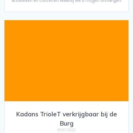
activiteiten en concerten waarbij we u mogen ontvangen.
Kadans TrioleT verkrijgbaar bij de
Burg
05/01/2022