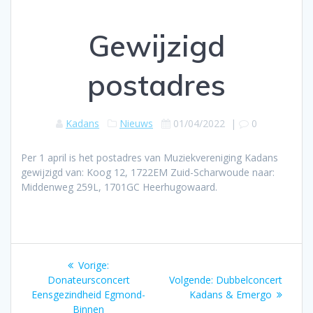
Gewijzigd
postadres
Kadans
Nieuws
01/04/2022
|
0
Per 1 april is het postadres van Muziekvereniging Kadans
gewijzigd van: Koog 12, 1722EM Zuid-Scharwoude naar:
Middenweg 259L, 1701GC Heerhugowaard.
Bericht
Vorig
Vorige:
navigatie
bericht:
Volgend
Donateursconcert
Volgende:
Dubbelconcert
bericht:
Eensgezindheid Egmond-
Kadans & Emergo
Binnen