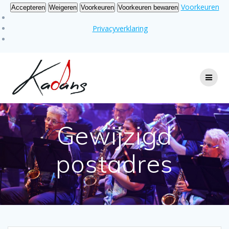
Voorkeuren
Accepteren
Weigeren
Voorkeuren
Voorkeuren bewaren
Privacyverklaring
Ga
naar
de
inhoud
Gewijzigd
postadres